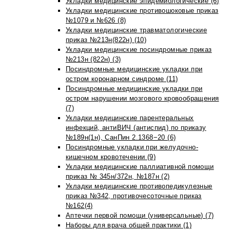
Укладки медицинские эпидемиологические (6)
Укладки медицинские противошоковые приказ
№1079 и №626 (8)
Укладки медицинские травматологические
приказ №213н(822н) (10)
Укладки медицинские посиндромные приказ
№213н (822н) (3)
Посиндромные медицинские укладки при
остром коронарном синдроме (11)
Посиндромные медицинские укладки при
остром нарушении мозгового кровообращения
(7)
Укладки медицинские парентеральных
инфекций, антиВИЧ (антиспид) по приказу
№189н(1н), СанПин 2.1368−20 (6)
Посиндромные укладки при желудочно-
кишечном кровотечении (9)
Укладки медицинские паллиативной помощи
приказ № 345н/372н, №187н (2)
Укладки медицинские противопедикулезные
приказ №342, противочесоточные приказ
№162(4)
Аптечки первой помощи (универсальные) (7)
Наборы для врача общей практики (1)