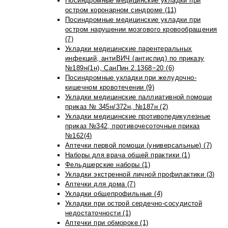
Посиндромные медицинские укладки при
остром коронарном синдроме (11)
Посиндромные медицинские укладки при
остром нарушении мозгового кровообращения
(7)
Укладки медицинские парентеральных
инфекций, антиВИЧ (антиспид) по приказу
№189н(1н), СанПин 2.1368−20 (6)
Посиндромные укладки при желудочно-
кишечном кровотечении (9)
Укладки медицинские паллиативной помощи
приказ № 345н/372н, №187н (2)
Укладки медицинские противопедикулезные
приказ №342, противочесоточные приказ
№162(4)
Аптечки первой помощи (универсальные) (7)
Наборы для врача общей практики (1)
Фельдшерские наборы (1)
Укладки экстренной личной профилактики (3)
Аптечки для дома (7)
Укладки общепрофильные (4)
Укладки при острой сердечно-сосудистой
недостаточности (1)
Аптечки при обмороке (1)