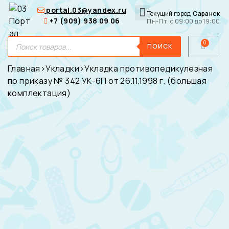
portal.03@yandex.ru
Текущий город:
Саранск
+7 (909) 938 09 06
Пн-Пт, с 09:00 до 19:00
Медицинские сумки
Для покупателей
О нас
ПОИСК
Главная
›
Укладки
›
Укладка противопедикулезная
по приказу № 342 УК-6П от 26.11.1998 г. (большая
комплектация)