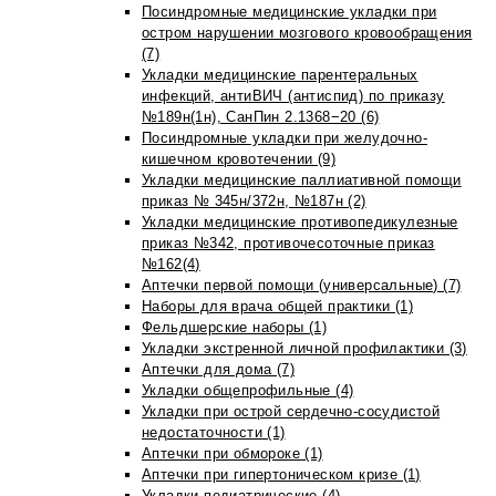
Посиндромные медицинские укладки при
остром нарушении мозгового кровообращения
(7)
Укладки медицинские парентеральных
инфекций, антиВИЧ (антиспид) по приказу
№189н(1н), СанПин 2.1368−20 (6)
Посиндромные укладки при желудочно-
кишечном кровотечении (9)
Укладки медицинские паллиативной помощи
приказ № 345н/372н, №187н (2)
Укладки медицинские противопедикулезные
приказ №342, противочесоточные приказ
№162(4)
Аптечки первой помощи (универсальные) (7)
Наборы для врача общей практики (1)
Фельдшерские наборы (1)
Укладки экстренной личной профилактики (3)
Аптечки для дома (7)
Укладки общепрофильные (4)
Укладки при острой сердечно-сосудистой
недостаточности (1)
Аптечки при обмороке (1)
Аптечки при гипертоническом кризе (1)
Укладки педиатрические (4)