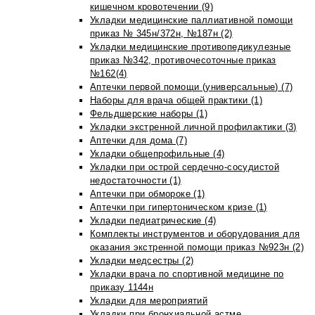
кишечном кровотечении (9)
Укладки медицинские паллиативной помощи
приказ № 345н/372н, №187н (2)
Укладки медицинские противопедикулезные
приказ №342, противочесоточные приказ
№162(4)
Аптечки первой помощи (универсальные) (7)
Наборы для врача общей практики (1)
Фельдшерские наборы (1)
Укладки экстренной личной профилактики (3)
Аптечки для дома (7)
Укладки общепрофильные (4)
Укладки при острой сердечно-сосудистой
недостаточности (1)
Аптечки при обмороке (1)
Аптечки при гипертоническом кризе (1)
Укладки педиатрические (4)
Комплекты инструментов и оборудования для
оказания экстренной помощи приказ №923н (2)
Укладки медсестры (2)
Укладки врача по спортивной медицине по
приказу 1144н
Укладки для мероприятий
Укладки при бронхиальной астме