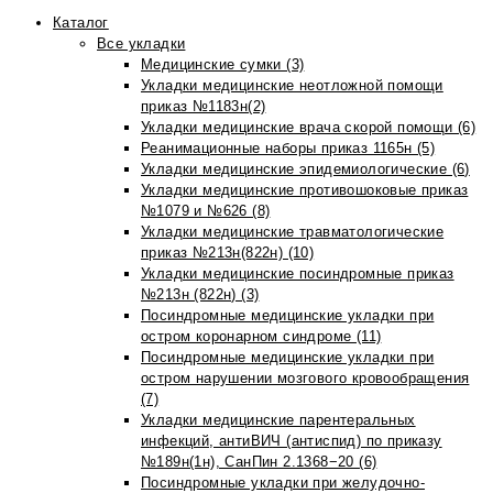
Каталог
Все укладки
Медицинские сумки (3)
Укладки медицинские неотложной помощи
приказ №1183н(2)
Укладки медицинские врача скорой помощи (6)
Реанимационные наборы приказ 1165н (5)
Укладки медицинские эпидемиологические (6)
Укладки медицинские противошоковые приказ
№1079 и №626 (8)
Укладки медицинские травматологические
приказ №213н(822н) (10)
Укладки медицинские посиндромные приказ
№213н (822н) (3)
Посиндромные медицинские укладки при
остром коронарном синдроме (11)
Посиндромные медицинские укладки при
остром нарушении мозгового кровообращения
(7)
Укладки медицинские парентеральных
инфекций, антиВИЧ (антиспид) по приказу
№189н(1н), СанПин 2.1368−20 (6)
Посиндромные укладки при желудочно-