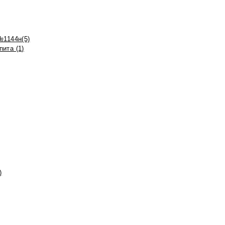
№1144н(5)
ита (1)
)