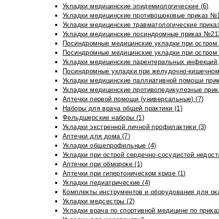
Укладки медицинские эпидемиологические (6)
Укладки медицинские противошоковые приказ №1
Укладки медицинские травматологические приказ
Укладки медицинские посиндромные приказ №213н
Посиндромные медицинские укладки при остром 
Посиндромные медицинские укладки при остром 
Укладки медицинские парентеральных инфекций, 
Посиндромные укладки при желудочно-кишечном 
Укладки медицинские паллиативной помощи прик
Укладки медицинские противопедикулезные прик
Аптечки первой помощи (универсальные) (7)
Наборы для врача общей практики (1)
Фельдшерские наборы (1)
Укладки экстренной личной профилактики (3)
Аптечки для дома (7)
Укладки общепрофильные (4)
Укладки при острой сердечно-сосудистой недоста
Аптечки при обмороке (1)
Аптечки при гипертоническом кризе (1)
Укладки педиатрические (4)
Комплекты инструментов и оборудования для ок
Укладки медсестры (2)
Укладки врача по спортивной медицине по прика