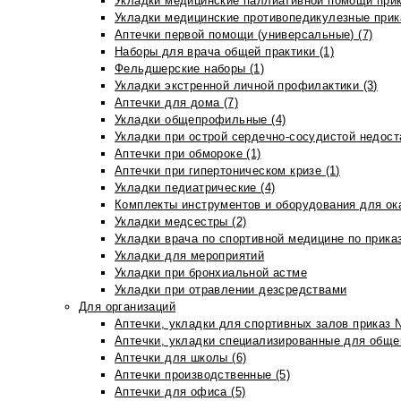
Укладки медицинские паллиативной помощи прик
Укладки медицинские противопедикулезные прик
Аптечки первой помощи (универсальные) (7)
Наборы для врача общей практики (1)
Фельдшерские наборы (1)
Укладки экстренной личной профилактики (3)
Аптечки для дома (7)
Укладки общепрофильные (4)
Укладки при острой сердечно-сосудистой недоста
Аптечки при обмороке (1)
Аптечки при гипертоническом кризе (1)
Укладки педиатрические (4)
Комплекты инструментов и оборудования для ок
Укладки медсестры (2)
Укладки врача по спортивной медицине по прика
Укладки для мероприятий
Укладки при бронхиальной астме
Укладки при отравлении дезсредствами
Для организаций
Аптечки, укладки для спортивных залов приказ 
Аптечки, укладки специализированные для общеп
Аптечки для школы (6)
Аптечки производственные (5)
Аптечки для офиса (5)