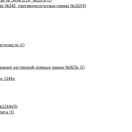
аз № 345н/372н, №187н (2)
аз №342, противочесоточные приказ №162(4)
точности (1)
азания экстренной помощи приказ №923н (2)
зу 1144н
№1144н(5)
ита (1)