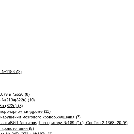
 №1183н(2)
079 и №626 (8)
 №213н(822н) (10)
 (822н) (3)
коронарном синдроме (11)
нарушении мозгового кровообращения (7)
антиВИЧ (антиспид) по приказу №189н(1н), СанПин 2.1368−20 (6)
кровотечении (9)