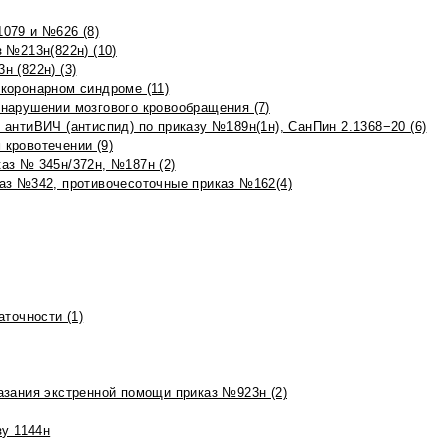
079 и №626 (8)
 №213н(822н) (10)
 (822н) (3)
коронарном синдроме (11)
нарушении мозгового кровообращения (7)
антиВИЧ (антиспид) по приказу №189н(1н), СанПин 2.1368−20 (6)
кровотечении (9)
аз № 345н/372н, №187н (2)
аз №342, противочесоточные приказ №162(4)
точности (1)
азания экстренной помощи приказ №923н (2)
зу 1144н