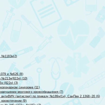
 №1183н(2)
079 и №626 (8)
 №213н(822н) (10)
 (822н) (3)
коронарном синдроме (11)
нарушении мозгового кровообращения (7)
антиВИЧ (антиспид) по приказу №189н(1н), СанПин 2.1368−20 (6)
кровотечении (9)