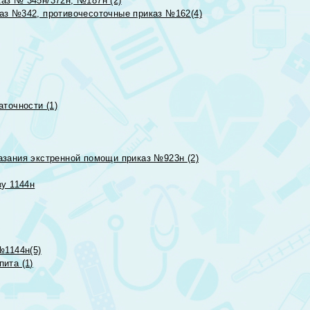
аз № 345н/372н, №187н (2)
аз №342, противочесоточные приказ №162(4)
точности (1)
азания экстренной помощи приказ №923н (2)
зу 1144н
№1144н(5)
ита (1)