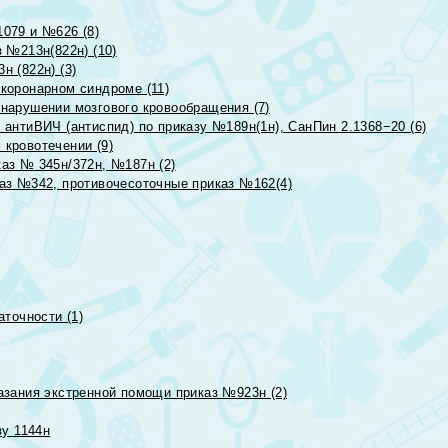
079 и №626 (8)
 №213н(822н) (10)
 (822н) (3)
коронарном синдроме (11)
нарушении мозгового кровообращения (7)
антиВИЧ (антиспид) по приказу №189н(1н), СанПин 2.1368−20 (6)
кровотечении (9)
аз № 345н/372н, №187н (2)
аз №342, противочесоточные приказ №162(4)
точности (1)
азания экстренной помощи приказ №923н (2)
зу 1144н