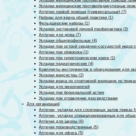
Укладки медицинские паллиативной помощи прик
Укладки медицинские противопедикулезные прик
Аптечки первой помощи (универсальные) (7)
Наборы для врача общей практики (1)
Фельдшерские наборы (1)
Укладки экстренной личной профилактики (3)
Аптечки для дома (7)
Укладки общепрофильные (4)
Укладки при острой сердечно-сосудистой недоста
Аптечки при обмороке (1)
Аптечки при гипертоническом кризе (1)
Укладки педиатрические (4)
Комплекты инструментов и оборудования для ок
Укладки медсестры (2)
Укладки врача по спортивной медицине по прика
Укладки для мероприятий
Укладки при бронхиальной астме
Укладки при отравлении дезсредствами
Для организаций
Аптечки, укладки для спортивных залов приказ 
Аптечки, укладки специализированные для общеп
Аптечки для школы (6)
Аптечки производственные (5)
Аптечки для офиса (5)