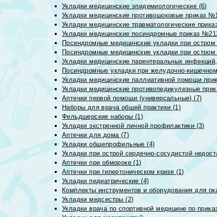
Укладки медицинские эпидемиологические (6)
Укладки медицинские противошоковые приказ №1
Укладки медицинские травматологические приказ
Укладки медицинские посиндромные приказ №213н
Посиндромные медицинские укладки при остром 
Посиндромные медицинские укладки при остром 
Укладки медицинские парентеральных инфекций, 
Посиндромные укладки при желудочно-кишечном 
Укладки медицинские паллиативной помощи прик
Укладки медицинские противопедикулезные прик
Аптечки первой помощи (универсальные) (7)
Наборы для врача общей практики (1)
Фельдшерские наборы (1)
Укладки экстренной личной профилактики (3)
Аптечки для дома (7)
Укладки общепрофильные (4)
Укладки при острой сердечно-сосудистой недоста
Аптечки при обмороке (1)
Аптечки при гипертоническом кризе (1)
Укладки педиатрические (4)
Комплекты инструментов и оборудования для ок
Укладки медсестры (2)
Укладки врача по спортивной медицине по прика