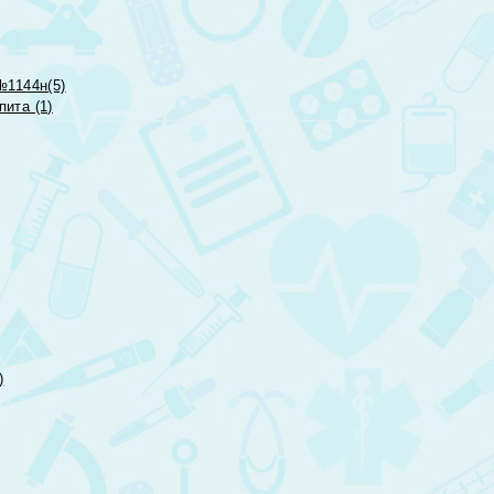
№1144н(5)
ита (1)
)