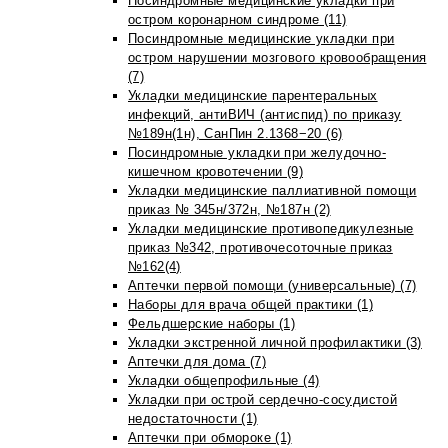
Посиндромные медицинские укладки при
остром коронарном синдроме (11)
Посиндромные медицинские укладки при
остром нарушении мозгового кровообращения
(7)
Укладки медицинские парентеральных
инфекций, антиВИЧ (антиспид) по приказу
№189н(1н), СанПин 2.1368−20 (6)
Посиндромные укладки при желудочно-
кишечном кровотечении (9)
Укладки медицинские паллиативной помощи
приказ № 345н/372н, №187н (2)
Укладки медицинские противопедикулезные
приказ №342, противочесоточные приказ
№162(4)
Аптечки первой помощи (универсальные) (7)
Наборы для врача общей практики (1)
Фельдшерские наборы (1)
Укладки экстренной личной профилактики (3)
Аптечки для дома (7)
Укладки общепрофильные (4)
Укладки при острой сердечно-сосудистой
недостаточности (1)
Аптечки при обмороке (1)