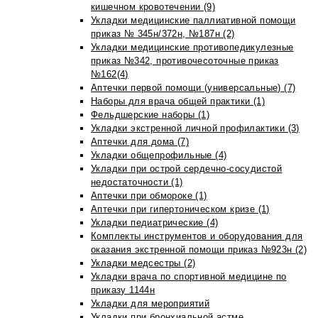
кишечном кровотечении (9)
Укладки медицинские паллиативной помощи
приказ № 345н/372н, №187н (2)
Укладки медицинские противопедикулезные
приказ №342, противочесоточные приказ
№162(4)
Аптечки первой помощи (универсальные) (7)
Наборы для врача общей практики (1)
Фельдшерские наборы (1)
Укладки экстренной личной профилактики (3)
Аптечки для дома (7)
Укладки общепрофильные (4)
Укладки при острой сердечно-сосудистой
недостаточности (1)
Аптечки при обмороке (1)
Аптечки при гипертоническом кризе (1)
Укладки педиатрические (4)
Комплекты инструментов и оборудования для
оказания экстренной помощи приказ №923н (2)
Укладки медсестры (2)
Укладки врача по спортивной медицине по
приказу 1144н
Укладки для мероприятий
Укладки при бронхиальной астме