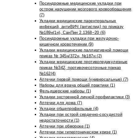
Посиндромные медицинские укладки при
остром нарушении мозгового кровообращения
(7)
Укладки медицинские парентеральных
инфекций, антиВИЧ (антиспид) по приказу
№189н(1н), СанПин 2.1368−20 (6)
Посиндромные укладки при желудочно-
кишечном кровотечении (9)
Укладки медицинские паллиативной помощи
приказ № 345н/372н, №187н (2)
Укладки медицинские противопедикулезные
приказ №342, противочесоточные приказ
№162(4)
Аптечки первой помощи (универсальные) (7)
Наборы для врача общей практики (1)
Фельдшерские наборы (1)
Укладки экстренной личной профилактики (3)
Аптечки для дома (7)
Укладки общепрофильные (4)
Укладки при острой сердечно-сосудистой
недостаточности (1)
Аптечки при обмороке (1)
Аптечки при гипертоническом кризе (1)
Укладки педиатрические (4)