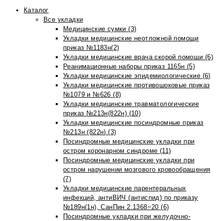
Каталог
Все укладки
Медицинские сумки (3)
Укладки медицинские неотложной помощи
приказ №1183н(2)
Укладки медицинские врача скорой помощи (6)
Реанимационные наборы приказ 1165н (5)
Укладки медицинские эпидемиологические (6)
Укладки медицинские противошоковые приказ
№1079 и №626 (8)
Укладки медицинские травматологические
приказ №213н(822н) (10)
Укладки медицинские посиндромные приказ
№213н (822н) (3)
Посиндромные медицинские укладки при
остром коронарном синдроме (11)
Посиндромные медицинские укладки при
остром нарушении мозгового кровообращения
(7)
Укладки медицинские парентеральных
инфекций, антиВИЧ (антиспид) по приказу
№189н(1н), СанПин 2.1368−20 (6)
Посиндромные укладки при желудочно-