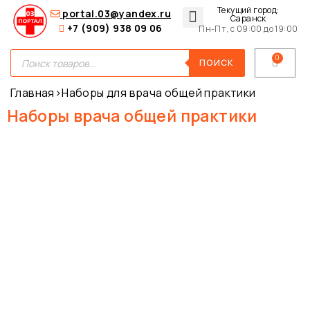
Текущий город:
portal.03@yandex.ru
Саранск
+7 (909) 938 09 06
Пн-Пт, с 09:00 до 19:00
Медицинские сумки
Для покупателей
О нас
ПОИСК
Главная
›
Наборы для врача общей практики
Наборы врача общей практики