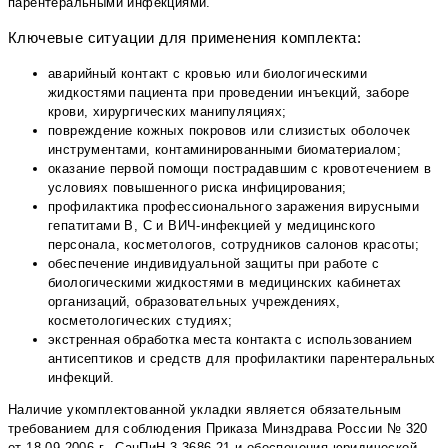
парентеральными инфекциями.
Ключевые ситуации для применения комплекта:
аварийный контакт с кровью или биологическими
жидкостями пациента при проведении инъекций, заборе
крови, хирургических манипуляциях;
повреждение кожных покровов или слизистых оболочек
инструментами, контаминированными биоматериалом;
оказание первой помощи пострадавшим с кровотечением в
условиях повышенного риска инфицирования;
профилактика профессионального заражения вирусными
гепатитами В, С и ВИЧ-инфекцией у медицинского
персонала, косметологов, сотрудников салонов красоты;
обеспечение индивидуальной защиты при работе с
биологическими жидкостями в медицинских кабинетах
организаций, образовательных учреждениях,
косметологических студиях;
экстренная обработка места контакта с использованием
антисептиков и средств для профилактики парентеральных
инфекций.
Наличие укомплектованной укладки является обязательным
требованием для соблюдения Приказа Минздрава России № 320
от 18.09.2006 г., СанПиН 3.3686-21 и обеспечения юридической