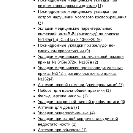
Посиндромные медицинские укладки при
остром коронарном синдроме (11)
Посиндромные медицинские укладки при
остром нарушении мозгового кровообращения
(7)
Укладки медицинские парентеральных
инфекций, антиВИЧ (антиспид) по приказу
№189н(1н), СанПин 2.1368−20 (6)
Посиндромные укладки при желудочно-
кишечном кровотечении (9)
Укладки медицинские паллиативной помощи
приказ № 345н/372н, №187н (2)
Укладки медицинские противопедикулезные
приказ №342, противочесоточные приказ
№162(4)
Аптечки первой помощи (универсальные) (7)
Наборы для врача общей практики (1)
Фельдшерские наборы (1)
Укладки экстренной личной профилактики (3)
Аптечки для дома (7)
Укладки общепрофильные (4)
Укладки при острой сердечно-сосудистой
недостаточности (1)
Аптечки при обмороке (1)