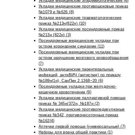
Укладки медицинские эпидемиологические (6)
Укладки медицинские противошоковые приказ
№1079 и №626 (8)
Укладки медицинские травматологические
приказ №213н(822н) (10)
Укладки медицинские посиндромные приказ
№213н (822н) (3)
Посиндромные медицинские укладки при
остром коронарном синдроме (11)
Посиндромные медицинские укладки при
остром нарушении мозгового кровообращения
(7)
Укладки медицинские парентеральных
инфекций, антиВИЧ (антиспид) по приказу
№189н(1н), СанПин 2.1368−20 (6)
Посиндромные укладки при желудочно-
кишечном кровотечении (9)
Укладки медицинские паллиативной помощи
приказ № 345н/372н, №187н (2)
Укладки медицинские противопедикулезные
приказ №342, противочесоточные приказ
№162(4)
Аптечки первой помощи (универсальные) (7)
Наборы для врача общей практики (1)