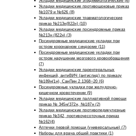
Укладки медицинские эпидемиологические (6)
Укладки медицинские противошоковые приказ
№1079 и №626 (8)
Укладки медицинские травматологические
приказ №213н(822н) (10)
Укладки медицинские посиндромные приказ
№213н (822н) (3)
Посиндромные медицинские укладки при
остром коронарном синдроме (11)
Посиндромные медицинские укладки при
остром нарушении мозгового кровообращения
(7)
Укладки медицинские парентеральных
инфекций, антиВИЧ (антиспид) по приказу
№189н(1н), СанПин 2.1368−20 (6)
Посиндромные укладки при желудочно-
кишечном кровотечении (9)
Укладки медицинские паллиативной помощи
приказ № 345н/372н, №187н (2)
Укладки медицинские противопедикулезные
приказ №342, противочесоточные приказ
№162(4)
Аптечки первой помощи (универсальные) (7)
Наборы для врача общей практики (1)