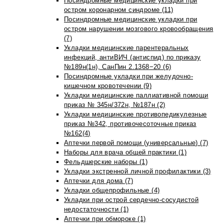
Посиндромные медицинские укладки при
остром коронарном синдроме (11)
Посиндромные медицинские укладки при
остром нарушении мозгового кровообращения
(7)
Укладки медицинские парентеральных
инфекций, антиВИЧ (антиспид) по приказу
№189н(1н), СанПин 2.1368−20 (6)
Посиндромные укладки при желудочно-
кишечном кровотечении (9)
Укладки медицинские паллиативной помощи
приказ № 345н/372н, №187н (2)
Укладки медицинские противопедикулезные
приказ №342, противочесоточные приказ
№162(4)
Аптечки первой помощи (универсальные) (7)
Наборы для врача общей практики (1)
Фельдшерские наборы (1)
Укладки экстренной личной профилактики (3)
Аптечки для дома (7)
Укладки общепрофильные (4)
Укладки при острой сердечно-сосудистой
недостаточности (1)
Аптечки при обмороке (1)