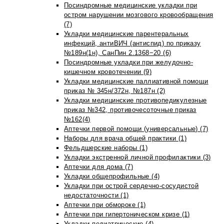
Посиндромные медицинские укладки при
остром нарушении мозгового кровообращения
(7)
Укладки медицинские парентеральных
инфекций, антиВИЧ (антиспид) по приказу
№189н(1н), СанПин 2.1368−20 (6)
Посиндромные укладки при желудочно-
кишечном кровотечении (9)
Укладки медицинские паллиативной помощи
приказ № 345н/372н, №187н (2)
Укладки медицинские противопедикулезные
приказ №342, противочесоточные приказ
№162(4)
Аптечки первой помощи (универсальные) (7)
Наборы для врача общей практики (1)
Фельдшерские наборы (1)
Укладки экстренной личной профилактики (3)
Аптечки для дома (7)
Укладки общепрофильные (4)
Укладки при острой сердечно-сосудистой
недостаточности (1)
Аптечки при обмороке (1)
Аптечки при гипертоническом кризе (1)
Укладки педиатрические (4)