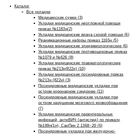
Каталог
Все укладки
Медицинские сумки (3)
Укладки медицинские неотложной помощи
приказ №1183н(2)
Укладки медицинские врача скорой помощи (6)
Реанимационные наборы приказ 1165н (5)
Укладки медицинские эпидемиологические (6)
Укладки медицинские противошоковые приказ
№1079 и №626 (8)
Укладки медицинские травматологические
приказ №213н(822н) (10)
Укладки медицинские посиндромные приказ
№213н (822н) (3)
Посиндромные медицинские укладки при
остром коронарном синдроме (11)
Посиндромные медицинские укладки при
остром нарушении мозгового кровообращения
(7)
Укладки медицинские парентеральных
инфекций, антиВИЧ (антиспид) по приказу
№189н(1н), СанПин 2.1368−20 (6)
Посиндромные укладки при желудочно-