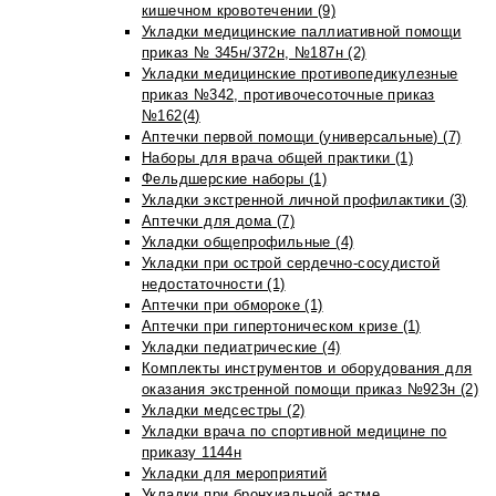
кишечном кровотечении (9)
Укладки медицинские паллиативной помощи
приказ № 345н/372н, №187н (2)
Укладки медицинские противопедикулезные
приказ №342, противочесоточные приказ
№162(4)
Аптечки первой помощи (универсальные) (7)
Наборы для врача общей практики (1)
Фельдшерские наборы (1)
Укладки экстренной личной профилактики (3)
Аптечки для дома (7)
Укладки общепрофильные (4)
Укладки при острой сердечно-сосудистой
недостаточности (1)
Аптечки при обмороке (1)
Аптечки при гипертоническом кризе (1)
Укладки педиатрические (4)
Комплекты инструментов и оборудования для
оказания экстренной помощи приказ №923н (2)
Укладки медсестры (2)
Укладки врача по спортивной медицине по
приказу 1144н
Укладки для мероприятий
Укладки при бронхиальной астме