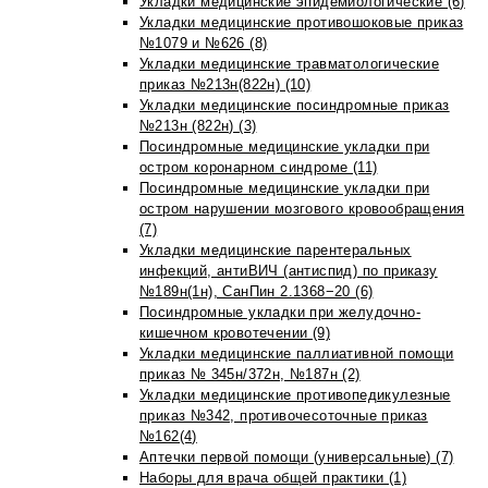
Укладки медицинские эпидемиологические (6)
Укладки медицинские противошоковые приказ
№1079 и №626 (8)
Укладки медицинские травматологические
приказ №213н(822н) (10)
Укладки медицинские посиндромные приказ
№213н (822н) (3)
Посиндромные медицинские укладки при
остром коронарном синдроме (11)
Посиндромные медицинские укладки при
остром нарушении мозгового кровообращения
(7)
Укладки медицинские парентеральных
инфекций, антиВИЧ (антиспид) по приказу
№189н(1н), СанПин 2.1368−20 (6)
Посиндромные укладки при желудочно-
кишечном кровотечении (9)
Укладки медицинские паллиативной помощи
приказ № 345н/372н, №187н (2)
Укладки медицинские противопедикулезные
приказ №342, противочесоточные приказ
№162(4)
Аптечки первой помощи (универсальные) (7)
Наборы для врача общей практики (1)