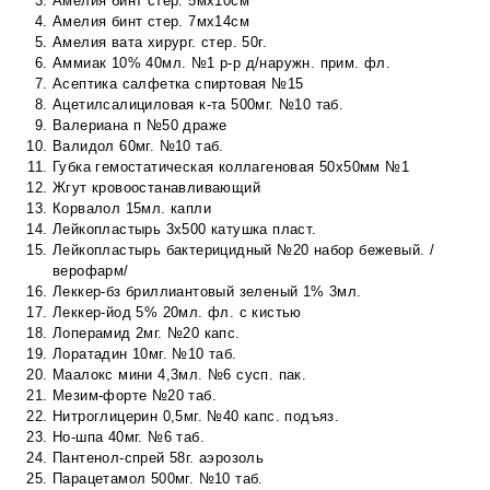
Амелия бинт стер. 5мх10см
Амелия бинт стер. 7мх14см
Амелия вата хирург. стер. 50г.
Аммиак 10% 40мл. №1 р-р д/наружн. прим. фл.
Асептика салфетка спиртовая №15
Ацетилсалициловая к-та 500мг. №10 таб.
Валериана п №50 драже
Валидол 60мг. №10 таб.
Губка гемостатическая коллагеновая 50х50мм №1
Жгут кровоостанавливающий
Корвалол 15мл. капли
Лейкопластырь 3х500 катушка пласт.
Лейкопластырь бактерицидный №20 набор бежевый. /
верофарм/
Леккер-бз бриллиантовый зеленый 1% 3мл.
Леккер-йод 5% 20мл. фл. с кистью
Лоперамид 2мг. №20 капс.
Лоратадин 10мг. №10 таб.
Маалокс мини 4,3мл. №6 сусп. пак.
Мезим-форте №20 таб.
Нитроглицерин 0,5мг. №40 капс. подъяз.
Но-шпа 40мг. №6 таб.
Пантенол-спрей 58г. аэрозоль
Парацетамол 500мг. №10 таб.