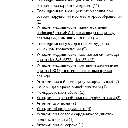
Посиндромные медицинские укладки при
остром коронарном синдроме (11)
Посиндромные медицинские укладки при
остром нарушении мозгового кровообращения
(7)
Укладки медицинские парентеральных
инфекций, антиВИЧ (антиспид) по приказу
№189н(1н), СанПин 2.1368−20 (6)
Посиндромные укладки при желудочно-
кишечном кровотечении (9)
Укладки медицинские паллиативной помощи
приказ № 345н/372н, №187н (2)
Укладки медицинские противопедикулезные
приказ №342, противочесоточные приказ
№162(4)
Аптечки первой помощи (универсальные) (7)
Наборы для врача общей практики (1)
Фельдшерские наборы (1)
Укладки экстренной личной профилактики (3)
Аптечки для дома (7)
Укладки общепрофильные (4)
Укладки при острой сердечно-сосудистой
недостаточности (1)
Аптечки при обмороке (1)