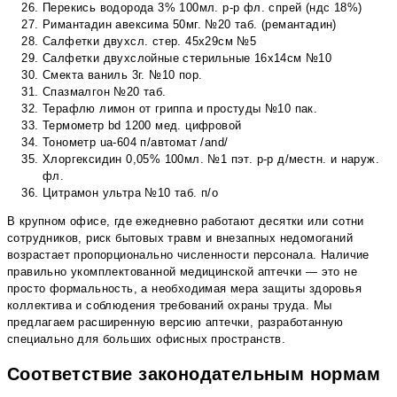
Перекись водорода 3% 100мл. р-р фл. спрей (ндс 18%)
Римантадин авексима 50мг. №20 таб. (ремантадин)
Салфетки двухсл. стер. 45х29см №5
Салфетки двухслойные стерильные 16х14см №10
Смекта ваниль 3г. №10 пор.
Спазмалгон №20 таб.
Терафлю лимон от гриппа и простуды №10 пак.
Термометр bd 1200 мед. цифровой
Тонометр ua-604 п/автомат /and/
Хлоргексидин 0,05% 100мл. №1 пэт. р-р д/местн. и наруж.
фл.
Цитрамон ультра №10 таб. п/о
В крупном офисе, где ежедневно работают десятки или сотни
сотрудников, риск бытовых травм и внезапных недомоганий
возрастает пропорционально численности персонала. Наличие
правильно укомплектованной медицинской аптечки — это не
просто формальность, а необходимая мера защиты здоровья
коллектива и соблюдения требований охраны труда. Мы
предлагаем расширенную версию аптечки, разработанную
специально для больших офисных пространств.
Соответствие законодательным нормам