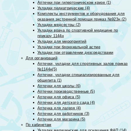
Аптечки при гипертоническом кризе (1)
Укладки педиатрические (4)
Комплекты инструментов и оборудования для
оказания экстренной помощи приказ №923н (2)
Укладки медсестры (2)
Укладки врача по спортивной медицине по
приказу 1144н
Укладки для мероприятий
Укладки при бронхиальной астме
Укладки при отравлении дезсредствами
Для организаций
Аптечки, укладки для спортивных залов приказ
№1144н(5)
Аптечки, укладки специализированные для
общепита (1)
Аптечки для школы (6)
Аптечки производственные (5)
Аптечки для офиса (5)
Аптечки для детского сада (4)
Аптечка для лагеря (4)
Аптечки для работников (3)
Аптечки для магазина (5)
По кабинетам
Укладки медицинские для оснащения ФАП (14)