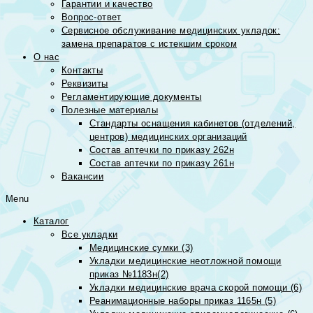
Гарантии и качество
Вопрос-ответ
Сервисное обслуживание медицинских укладок:
замена препаратов с истекшим сроком
О нас
Контакты
Реквизиты
Регламентирующие документы
Полезные материалы
Стандарты оснащения кабинетов (отделений,
центров) медицинских организаций
Состав аптечки по приказу 262н
Состав аптечки по приказу 261н
Вакансии
Menu
Каталог
Все укладки
Медицинские сумки (3)
Укладки медицинские неотложной помощи
приказ №1183н(2)
Укладки медицинские врача скорой помощи (6)
Реанимационные наборы приказ 1165н (5)