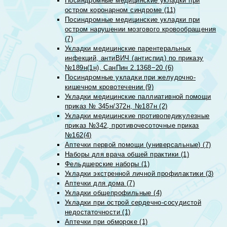
Посиндромные медицинские укладки при
остром коронарном синдроме (11)
Посиндромные медицинские укладки при
остром нарушении мозгового кровообращения
(7)
Укладки медицинские парентеральных
инфекций, антиВИЧ (антиспид) по приказу
№189н(1н), СанПин 2.1368−20 (6)
Посиндромные укладки при желудочно-
кишечном кровотечении (9)
Укладки медицинские паллиативной помощи
приказ № 345н/372н, №187н (2)
Укладки медицинские противопедикулезные
приказ №342, противочесоточные приказ
№162(4)
Аптечки первой помощи (универсальные) (7)
Наборы для врача общей практики (1)
Фельдшерские наборы (1)
Укладки экстренной личной профилактики (3)
Аптечки для дома (7)
Укладки общепрофильные (4)
Укладки при острой сердечно-сосудистой
недостаточности (1)
Аптечки при обмороке (1)