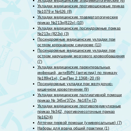
Укладки медицинские эпидемиологические (6)
Укладки медицинские противошоковые приказ
№1079 и №626 (8)
Укладки медицинские травматологические
приказ №213н(822н) (10)
Укладки медицинские посиндромные приказ
№213н (822н) (3)
Посиндромные медицинские укладки при
остром коронарном синдроме (11)
Посиндромные медицинские укладки при
остром нарушении мозгового кровообращения
(7)
Укладки медицинские парентеральных
инфекций, антиВИЧ (антиспид) по приказу
№189н(1н), СанПин 2.1368−20 (6)
Посиндромные укладки при желудочно-
кишечном кровотечении (9)
Укладки медицинские паллиативной помощи
приказ № 345н/372н, №187н (2)
Укладки медицинские противопедикулезные
приказ №342, противочесоточные приказ
№162(4)
Аптечки первой помощи (универсальные) (7)
Наборы для врача общей практики (1)