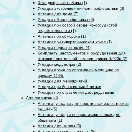
Фельдшерские наборы (1)
Укладки экстренной личной профилактики (3)
Аптечки для дома (7)
Укладки общепрофильные (4)
Укладки при острой сердечно-сосудистой
недостаточности (1)
Аптечки при обмороке (1)
Аптечки при гипертоническом кризе (1)
Укладки педиатрические (4)
Комплекты инструментов и оборудования для
оказания экстренной помощи приказ №923н (2)
Укладки медсестры (2)
Укладки врача по спортивной медицине по
приказу 1144н
Укладки для мероприятий
Укладки при бронхиальной астме
Укладки при отравлении дезсредствами
Для организаций
Аптечки, укладки для спортивных залов приказ
№1144н(5)
Аптечки, укладки специализированные для
общепита (1)
Аптечки для школы (6)
Аптечки производственные (5)