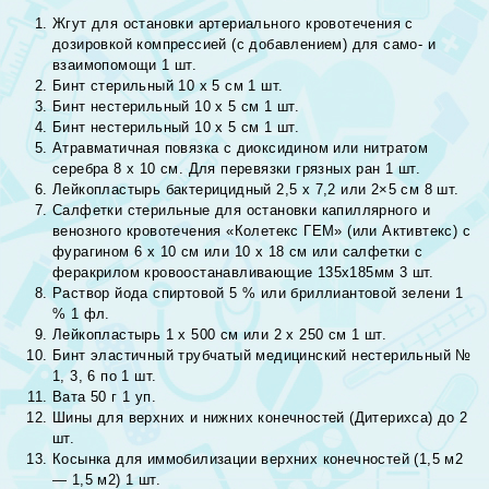
Жгут для остановки артериального кровотечения с
дозировкой компрессией (с добавлением) для само- и
взаимопомощи 1 шт.
Бинт стерильный 10 х 5 см 1 шт.
Бинт нестерильный 10 х 5 см 1 шт.
Бинт нестерильный 10 х 5 см 1 шт.
Атравматичная повязка с диоксидином или нитратом
серебра 8 х 10 см. Для перевязки грязных ран 1 шт.
Лейкопластырь бактерицидный 2,5 х 7,2 или 2×5 см 8 шт.
Салфетки стерильные для остановки капиллярного и
венозного кровотечения «Колетекс ГЕМ» (или Активтекс) с
фурагином 6 х 10 см или 10 х 18 см или салфетки с
феракрилом кровоостанавливающие 135х185мм 3 шт.
Раствор йода спиртовой 5 % или бриллиантовой зелени 1
% 1 фл.
Лейкопластырь 1 х 500 см или 2 х 250 см 1 шт.
Бинт эластичный трубчатый медицинский нестерильный №
1, 3, 6 по 1 шт.
Вата 50 г 1 уп.
Шины для верхних и нижних конечностей (Дитерихса) до 2
шт.
Косынка для иммобилизации верхних конечностей (1,5 м2
— 1,5 м2) 1 шт.