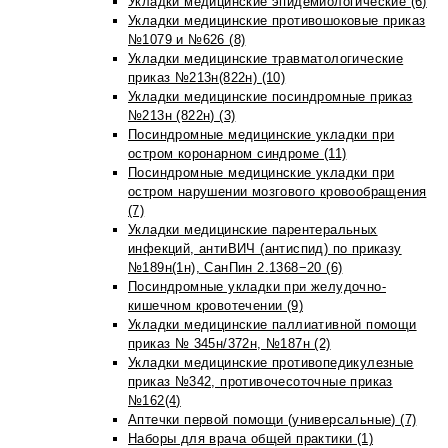
Укладки медицинские эпидемиологические (6)
Укладки медицинские противошоковые приказ
№1079 и №626 (8)
Укладки медицинские травматологические
приказ №213н(822н) (10)
Укладки медицинские посиндромные приказ
№213н (822н) (3)
Посиндромные медицинские укладки при
остром коронарном синдроме (11)
Посиндромные медицинские укладки при
остром нарушении мозгового кровообращения
(7)
Укладки медицинские парентеральных
инфекций, антиВИЧ (антиспид) по приказу
№189н(1н), СанПин 2.1368−20 (6)
Посиндромные укладки при желудочно-
кишечном кровотечении (9)
Укладки медицинские паллиативной помощи
приказ № 345н/372н, №187н (2)
Укладки медицинские противопедикулезные
приказ №342, противочесоточные приказ
№162(4)
Аптечки первой помощи (универсальные) (7)
Наборы для врача общей практики (1)