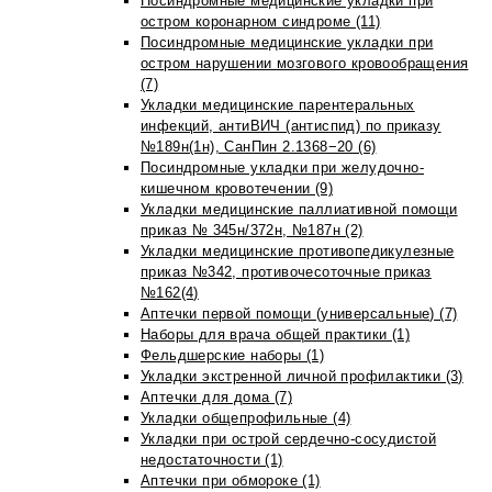
Посиндромные медицинские укладки при
остром коронарном синдроме (11)
Посиндромные медицинские укладки при
остром нарушении мозгового кровообращения
(7)
Укладки медицинские парентеральных
инфекций, антиВИЧ (антиспид) по приказу
№189н(1н), СанПин 2.1368−20 (6)
Посиндромные укладки при желудочно-
кишечном кровотечении (9)
Укладки медицинские паллиативной помощи
приказ № 345н/372н, №187н (2)
Укладки медицинские противопедикулезные
приказ №342, противочесоточные приказ
№162(4)
Аптечки первой помощи (универсальные) (7)
Наборы для врача общей практики (1)
Фельдшерские наборы (1)
Укладки экстренной личной профилактики (3)
Аптечки для дома (7)
Укладки общепрофильные (4)
Укладки при острой сердечно-сосудистой
недостаточности (1)
Аптечки при обмороке (1)