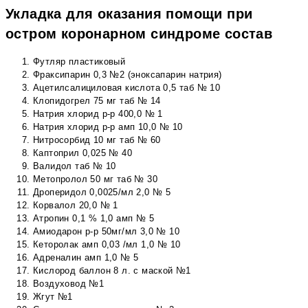
Укладка для оказания помощи при
остром коронарном синдроме состав
Футляр пластиковый
Фраксипарин 0,3 №2 (эноксапарин натрия)
Ацетилсалициловая кислота 0,5 таб № 10
Клопидогрел 75 мг таб № 14
Натрия хлорид р-р 400,0 № 1
Натрия хлорид р-р амп 10,0 № 10
Нитросорбид 10 мг таб № 60
Каптоприл 0,025 № 40
Валидол таб № 10
Метопролол 50 мг таб № 30
Дроперидол 0,0025/мл 2,0 № 5
Корвалол 20,0 № 1
Атропин 0,1 % 1,0 амп № 5
Амиодарон р-р 50мг/мл 3,0 № 10
Кеторолак амп 0,03 /мл 1,0 № 10
Адреналин амп 1,0 № 5
Кислород баллон 8 л. с маской №1
Воздуховод №1
Жгут №1