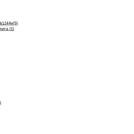
№1144н(5)
ита (1)
)