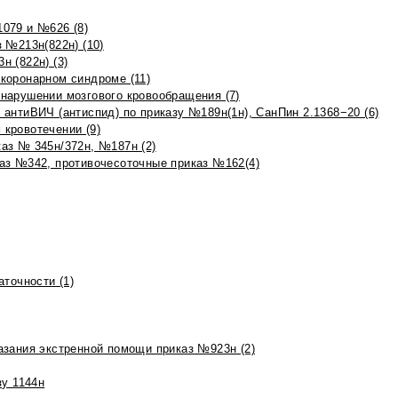
079 и №626 (8)
 №213н(822н) (10)
 (822н) (3)
коронарном синдроме (11)
нарушении мозгового кровообращения (7)
антиВИЧ (антиспид) по приказу №189н(1н), СанПин 2.1368−20 (6)
кровотечении (9)
аз № 345н/372н, №187н (2)
аз №342, противочесоточные приказ №162(4)
точности (1)
азания экстренной помощи приказ №923н (2)
зу 1144н