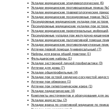
Укладки медицинские эпидемиологические (6)
Укладки медицинские противошоковые приказ №1
Укладки медицинские травматологические приказ
Укладки медицинские посиндромные приказ №213н
Посиндромные медицинские укладки при остром 
Посиндромные медицинские укладки при остром 
Укладки медицинские парентеральных инфекций, 
Посиндромные укладки при желудочно-кишечном 
Укладки медицинские паллиативной помощи прик
Укладки медицинские противопедикулезные прик
Аптечки первой помощи (универсальные) (7)
Наборы для врача общей практики (1)
Фельдшерские наборы (1)
Укладки экстренной личной профилактики (3)
Аптечки для дома (7)
Укладки общепрофильные (4)
Укладки при острой сердечно-сосудистой недоста
Аптечки при обмороке (1)
Аптечки при гипертоническом кризе (1)
Укладки педиатрические (4)
Комплекты инструментов и оборудования для ок
Укладки медсестры (2)
Укладки врача по спортивной медицине по прика