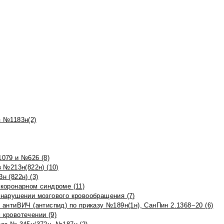
 №1183н(2)
079 и №626 (8)
 №213н(822н) (10)
 (822н) (3)
коронарном синдроме (11)
нарушении мозгового кровообращения (7)
антиВИЧ (антиспид) по приказу №189н(1н), СанПин 2.1368−20 (6)
кровотечении (9)