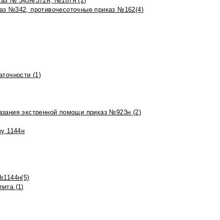
аз № 345н/372н, №187н (2)
аз №342, противочесоточные приказ №162(4)
точности (1)
азания экстренной помощи приказ №923н (2)
зу 1144н
№1144н(5)
ита (1)