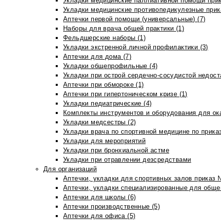
Укладки медицинские паллиативной помощи прик
Укладки медицинские противопедикулезные прик
Аптечки первой помощи (универсальные) (7)
Наборы для врача общей практики (1)
Фельдшерские наборы (1)
Укладки экстренной личной профилактики (3)
Аптечки для дома (7)
Укладки общепрофильные (4)
Укладки при острой сердечно-сосудистой недоста
Аптечки при обмороке (1)
Аптечки при гипертоническом кризе (1)
Укладки педиатрические (4)
Комплекты инструментов и оборудования для ок
Укладки медсестры (2)
Укладки врача по спортивной медицине по прика
Укладки для мероприятий
Укладки при бронхиальной астме
Укладки при отравлении дезсредствами
Для организаций
Аптечки, укладки для спортивных залов приказ 
Аптечки, укладки специализированные для общеп
Аптечки для школы (6)
Аптечки производственные (5)
Аптечки для офиса (5)