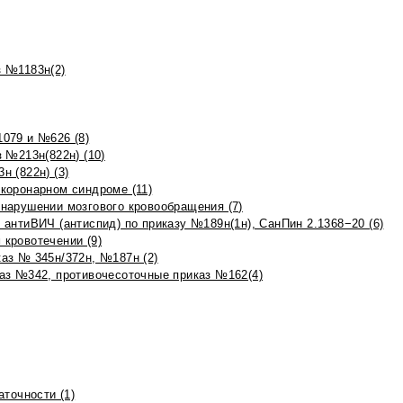
 №1183н(2)
079 и №626 (8)
 №213н(822н) (10)
 (822н) (3)
коронарном синдроме (11)
нарушении мозгового кровообращения (7)
антиВИЧ (антиспид) по приказу №189н(1н), СанПин 2.1368−20 (6)
кровотечении (9)
аз № 345н/372н, №187н (2)
аз №342, противочесоточные приказ №162(4)
точности (1)