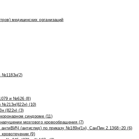
тров) медицинских организаций
 №1183н(2)
079 и №626 (8)
 №213н(822н) (10)
 (822н) (3)
коронарном синдроме (11)
нарушении мозгового кровообращения (7)
антиВИЧ (антиспид) по приказу №189н(1н), СанПин 2.1368−20 (6)
кровотечении (9)