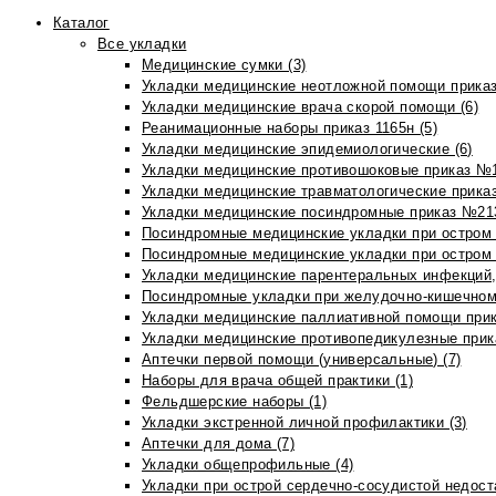
Каталог
Все укладки
Медицинские сумки (3)
Укладки медицинские неотложной помощи приказ
Укладки медицинские врача скорой помощи (6)
Реанимационные наборы приказ 1165н (5)
Укладки медицинские эпидемиологические (6)
Укладки медицинские противошоковые приказ №1
Укладки медицинские травматологические приказ
Укладки медицинские посиндромные приказ №213н
Посиндромные медицинские укладки при остром 
Посиндромные медицинские укладки при остром 
Укладки медицинские парентеральных инфекций, 
Посиндромные укладки при желудочно-кишечном 
Укладки медицинские паллиативной помощи прик
Укладки медицинские противопедикулезные прик
Аптечки первой помощи (универсальные) (7)
Наборы для врача общей практики (1)
Фельдшерские наборы (1)
Укладки экстренной личной профилактики (3)
Аптечки для дома (7)
Укладки общепрофильные (4)
Укладки при острой сердечно-сосудистой недоста