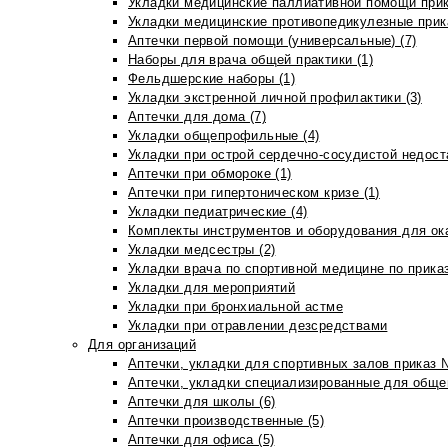
Укладки медицинские паллиативной помощи прик
Укладки медицинские противопедикулезные прик
Аптечки первой помощи (универсальные) (7)
Наборы для врача общей практики (1)
Фельдшерские наборы (1)
Укладки экстренной личной профилактики (3)
Аптечки для дома (7)
Укладки общепрофильные (4)
Укладки при острой сердечно-сосудистой недоста
Аптечки при обмороке (1)
Аптечки при гипертоническом кризе (1)
Укладки педиатрические (4)
Комплекты инструментов и оборудования для ок
Укладки медсестры (2)
Укладки врача по спортивной медицине по прика
Укладки для мероприятий
Укладки при бронхиальной астме
Укладки при отравлении дезсредствами
Для организаций
Аптечки, укладки для спортивных залов приказ 
Аптечки, укладки специализированные для общеп
Аптечки для школы (6)
Аптечки производственные (5)
Аптечки для офиса (5)