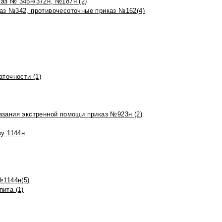
аз № 345н/372н, №187н (2)
аз №342, противочесоточные приказ №162(4)
точности (1)
азания экстренной помощи приказ №923н (2)
зу 1144н
№1144н(5)
ита (1)