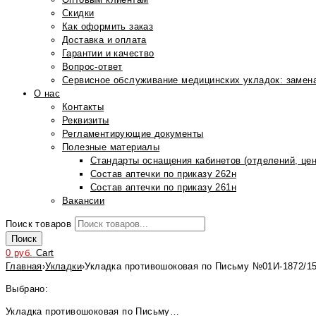
Скидки
Как оформить заказ
Доставка и оплата
Гарантии и качество
Вопрос-ответ
Сервисное обслуживание медицинских укладок: замена
О нас
Контакты
Реквизиты
Регламентирующие документы
Полезные материалы
Стандарты оснащения кабинетов (отделений, цен
Состав аптечки по приказу 262н
Состав аптечки по приказу 261н
Вакансии
Поиск товаров
Поиск
0
руб.
Cart
Главная
›
Укладки
›
Укладка противошоковая по Письму №01И-1872/1
Выбрано:
Укладка противошоковая по Письму…