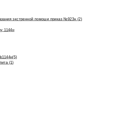
азания экстренной помощи приказ №923н (2)
зу 1144н
№1144н(5)
ита (1)