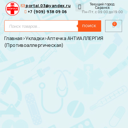
Текущий город:
portal.03@yandex.ru
Саранск
+7 (909) 938 09 06
Пн-Пт, с 09:00 до 19:00
Медицинские сумки
Для покупателей
О нас
ПОИСК
Главная
›
Укладки
›
Аптечка АНТИАЛЛЕРГИЯ
(Противоаллергическая)