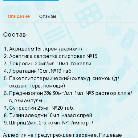
Описание
Отзывы
Состав:
Акридерм 15г. крем /акрихин/
Асептика салфетка спиртовая №15
Лекролин 20мг/мл. 10мл. гл.капли
Лоратадин 10мг. №10 таб.
Пакет гипотермический/охлажд. снежок (д/
оказан. перв. помощи)
Преднизолон 3% 30мг/мл. 1мл. №3 раствор для в/
в, в/м ампулы
Супрастин 25мг. №20 таб.
Тизин алерджи 10мл. назал.спрей
Шприц 2мл. 2-х комп. №1 /импорт/
Аллергия не предупреждает заранее. Пищевые