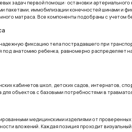
евых задач первой помощи: остановки артериального
и пакетами, иммобилизации конечностей шинами и фи
много матраса. Все компоненты подобраны с учетом б
са
 надежную фиксацию тела пострадавшего при транспо
я под анатомию ребенка, равномерно распределяет на
.
ких кабинетов школ, детских садов, интернатов, спо
 для объектов с базовыми потребностями в травмато
ированными медицинскими изделиями от проверенных 
ности вложений. Каждая позиция проходит визуальный