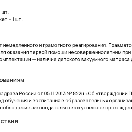
 шт.
ет – 1 шт.
 немедленного и грамотного реагирования. Травмато
для оказания первой помощи несовершеннолетним при в
омплектации — наличие детского вакуумного матраса
ованиям
здрава России от 05.11.2013 № 822н «Об утверждении
од обучения и воспитания в образовательных организа
 соблюдение законодательства и успешное прохожден
йствия