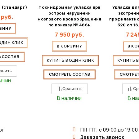
 (стандарт)
Посиндромная укладка при
Укладка дл
остром нарушении
экстренн
руб.
мозгового кровообращения
профилактики
по приказу № 466н
320 от 18
РЗИНУ
7 950
руб.
7 24
ОДИН КЛИК
В КОРЗИНУ
В КО
Ь СОСТАВ
КУПИТЬ В ОДИН КЛИК
КУПИТЬ В
внить
СМОТРЕТЬ СОСТАВ
СМОТРЕТ
личии
Сравнить
Ср
В наличии
В на
ог
ПН-ПТ, с 09:00 до 19:00
Заказать звонок