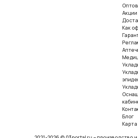
Оптов
Акции
Доста
Как о
Гаран
Регла
Аптеч
Медиц
Уклад
Уклад
эпиде
Уклад
Оснащ
кабин
Конта
Блог
Карта
2021-2026 © 03portal.ru – производство