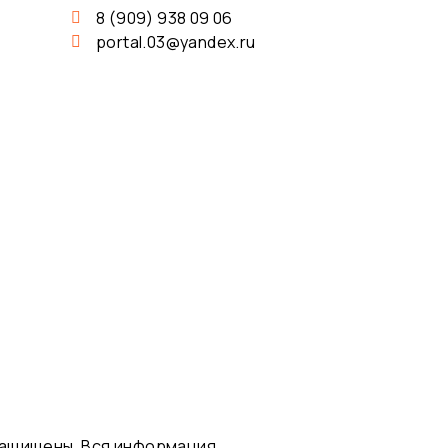
8 (909) 938 09 06
portal.03@yandex.ru
 защищены. Вся информация