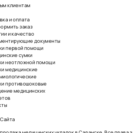
ым клиентам
вка и оплата
формить заказ
тии и качество
ментирующие документы
ки первой помощи
инские сумки
ки неотложной помощи
ки медицинские
миологические
ки противошоковые
ение медицинских
етов
кты
 Сайта
 и продажа медицинских укладок в Саранске. Все права