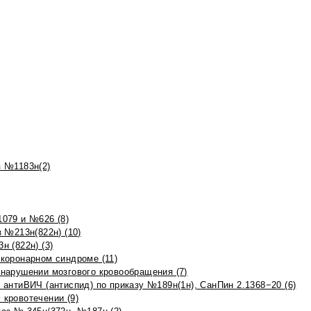
 №1183н(2)
079 и №626 (8)
 №213н(822н) (10)
 (822н) (3)
коронарном синдроме (11)
нарушении мозгового кровообращения (7)
антиВИЧ (антиспид) по приказу №189н(1н), СанПин 2.1368−20 (6)
кровотечении (9)