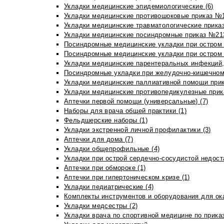
Укладки медицинские эпидемиологические (6)
Укладки медицинские противошоковые приказ №1
Укладки медицинские травматологические приказ
Укладки медицинские посиндромные приказ №213н
Посиндромные медицинские укладки при остром 
Посиндромные медицинские укладки при остром 
Укладки медицинские парентеральных инфекций, 
Посиндромные укладки при желудочно-кишечном 
Укладки медицинские паллиативной помощи прик
Укладки медицинские противопедикулезные прик
Аптечки первой помощи (универсальные) (7)
Наборы для врача общей практики (1)
Фельдшерские наборы (1)
Укладки экстренной личной профилактики (3)
Аптечки для дома (7)
Укладки общепрофильные (4)
Укладки при острой сердечно-сосудистой недоста
Аптечки при обмороке (1)
Аптечки при гипертоническом кризе (1)
Укладки педиатрические (4)
Комплекты инструментов и оборудования для ок
Укладки медсестры (2)
Укладки врача по спортивной медицине по прика