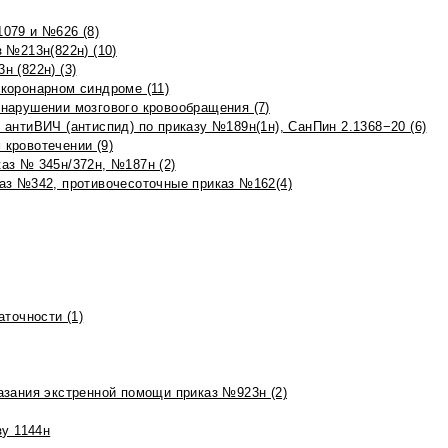
079 и №626 (8)
 №213н(822н) (10)
 (822н) (3)
коронарном синдроме (11)
нарушении мозгового кровообращения (7)
антиВИЧ (антиспид) по приказу №189н(1н), СанПин 2.1368−20 (6)
кровотечении (9)
аз № 345н/372н, №187н (2)
аз №342, противочесоточные приказ №162(4)
точности (1)
азания экстренной помощи приказ №923н (2)
зу 1144н