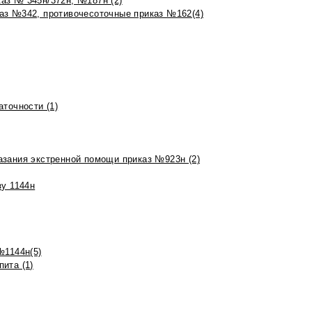
аз № 345н/372н, №187н (2)
аз №342, противочесоточные приказ №162(4)
точности (1)
азания экстренной помощи приказ №923н (2)
зу 1144н
№1144н(5)
ита (1)