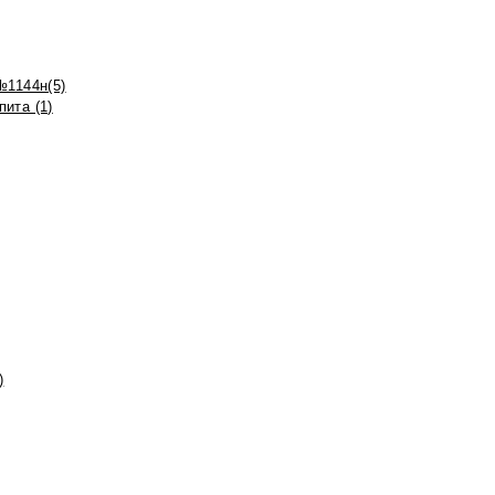
№1144н(5)
ита (1)
)