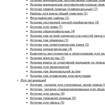
Укладки медицинские паллиативной помощи прик
Укладки медицинские противопедикулезные прик
Аптечки первой помощи (универсальные) (7)
Наборы для врача общей практики (1)
Фельдшерские наборы (1)
Укладки экстренной личной профилактики (3)
Аптечки для дома (7)
Укладки общепрофильные (4)
Укладки при острой сердечно-сосудистой недоста
Аптечки при обмороке (1)
Аптечки при гипертоническом кризе (1)
Укладки педиатрические (4)
Комплекты инструментов и оборудования для ок
Укладки медсестры (2)
Укладки врача по спортивной медицине по прика
Укладки для мероприятий
Укладки при бронхиальной астме
Укладки при отравлении дезсредствами
Для организаций
Аптечки, укладки для спортивных залов приказ 
Аптечки, укладки специализированные для общеп
Аптечки для школы (6)
Аптечки производственные (5)
Аптечки для офиса (5)