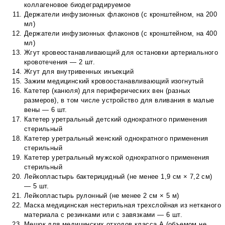
коллагеновое биодеградируемое
Держатели инфузионных флаконов (с кронштейном, на 200
мл)
Держатели инфузионных флаконов (с кронштейном, на 400
мл)
Жгут кровеостанавливающий для остановки артериального
кровотечения — 2 шт.
Жгут для внутривенных инъекций
Зажим медицинский кровоостанавливающий изогнутый
Катетер (канюля) для периферических вен (разных
размеров), в том числе устройство для вливания в малые
вены — 6 шт.
Катетер уретральный детский однократного применения
стерильный
Катетер уретральный женский однократного применения
стерильный
Катетер уретральный мужской однократного применения
стерильный
Лейкопластырь бактерицидный (не менее 1,9 см × 7,2 см)
— 5 шт.
Лейкопластырь рулонный (не менее 2 см × 5 м)
Маска медицинская нестерильная трехслойная из нетканого
материала с резинками или с завязками — 6 шт.
Мешок для медицинских отходов класса А (объемом не