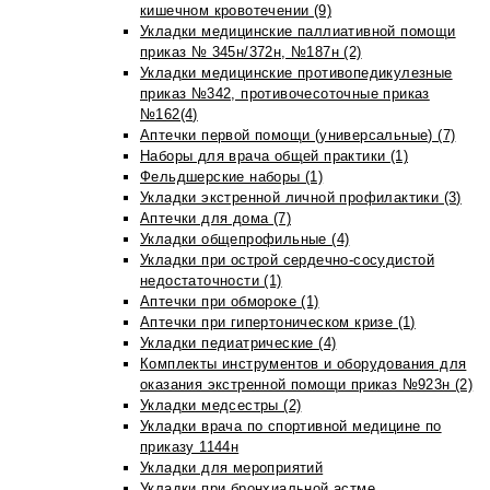
кишечном кровотечении (9)
Укладки медицинские паллиативной помощи
приказ № 345н/372н, №187н (2)
Укладки медицинские противопедикулезные
приказ №342, противочесоточные приказ
№162(4)
Аптечки первой помощи (универсальные) (7)
Наборы для врача общей практики (1)
Фельдшерские наборы (1)
Укладки экстренной личной профилактики (3)
Аптечки для дома (7)
Укладки общепрофильные (4)
Укладки при острой сердечно-сосудистой
недостаточности (1)
Аптечки при обмороке (1)
Аптечки при гипертоническом кризе (1)
Укладки педиатрические (4)
Комплекты инструментов и оборудования для
оказания экстренной помощи приказ №923н (2)
Укладки медсестры (2)
Укладки врача по спортивной медицине по
приказу 1144н
Укладки для мероприятий
Укладки при бронхиальной астме