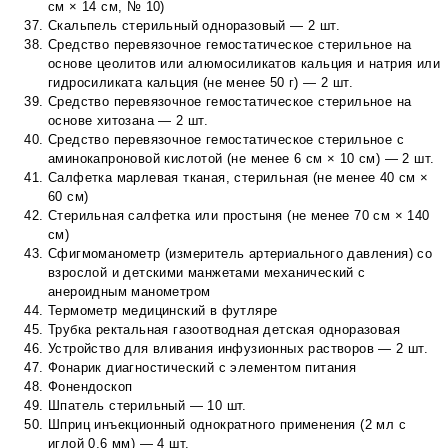
см × 14 см, № 10)
Скальпель стерильный одноразовый — 2 шт.
Средство перевязочное гемостатическое стерильное на
основе цеолитов или алюмосиликатов кальция и натрия или
гидросиликата кальция (не менее 50 г) — 2 шт.
Средство перевязочное гемостатическое стерильное на
основе хитозана — 2 шт.
Средство перевязочное гемостатическое стерильное с
аминокапроновой кислотой (не менее 6 см × 10 см) — 2 шт.
Салфетка марлевая тканая, стерильная (не менее 40 см ×
60 см)
Стерильная салфетка или простыня (не менее 70 см × 140
см)
Сфигмоманометр (измеритель артериального давления) со
взрослой и детскими манжетами механический с
анероидным манометром
Термометр медицинский в футляре
Трубка ректальная газоотводная детская одноразовая
Устройство для вливания инфузионных растворов — 2 шт.
Фонарик диагностический с элементом питания
Фонендоскоп
Шпатель стерильный — 10 шт.
Шприц инъекционный однократного применения (2 мл с
иглой 0,6 мм) — 4 шт.