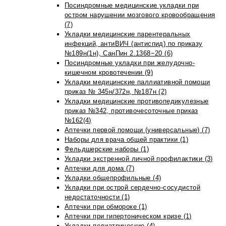
Посиндромные медицинские укладки при
остром нарушении мозгового кровообращения
(7)
Укладки медицинские парентеральных
инфекций, антиВИЧ (антиспид) по приказу
№189н(1н), СанПин 2.1368−20 (6)
Посиндромные укладки при желудочно-
кишечном кровотечении (9)
Укладки медицинские паллиативной помощи
приказ № 345н/372н, №187н (2)
Укладки медицинские противопедикулезные
приказ №342, противочесоточные приказ
№162(4)
Аптечки первой помощи (универсальные) (7)
Наборы для врача общей практики (1)
Фельдшерские наборы (1)
Укладки экстренной личной профилактики (3)
Аптечки для дома (7)
Укладки общепрофильные (4)
Укладки при острой сердечно-сосудистой
недостаточности (1)
Аптечки при обмороке (1)
Аптечки при гипертоническом кризе (1)
Укладки педиатрические (4)