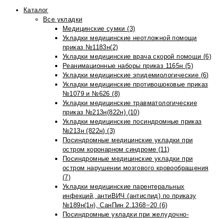
Каталог
Все укладки
Медицинские сумки (3)
Укладки медицинские неотложной помощи
приказ №1183н(2)
Укладки медицинские врача скорой помощи (6)
Реанимационные наборы приказ 1165н (5)
Укладки медицинские эпидемиологические (6)
Укладки медицинские противошоковые приказ
№1079 и №626 (8)
Укладки медицинские травматологические
приказ №213н(822н) (10)
Укладки медицинские посиндромные приказ
№213н (822н) (3)
Посиндромные медицинские укладки при
остром коронарном синдроме (11)
Посиндромные медицинские укладки при
остром нарушении мозгового кровообращения
(7)
Укладки медицинские парентеральных
инфекций, антиВИЧ (антиспид) по приказу
№189н(1н), СанПин 2.1368−20 (6)
Посиндромные укладки при желудочно-